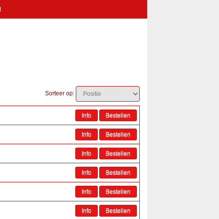
t
Sorteer op: