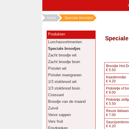
Home
Speciale broodjes
Produkten
Speciale
Lunchassortimenten
Speciale broodjes
Zacht broodje wit
Zacht broodje bruin
Broodje Hot-D
Pistolet wit
€
5.50
Pistolet meergranen
Kaasbroodje
€
4.20
1/3 stokbrood wit
1/3 stokbrood bruin
Pistoletje of b
€
9.00
Croissant
Pistoletje zel
Broodje van de maand
€
5.50
Zuivel
Reuze italiaan
Verse sappen
€
7.00
Vers fruit
Saucijzenbroo
€
4.20
Frisdranken