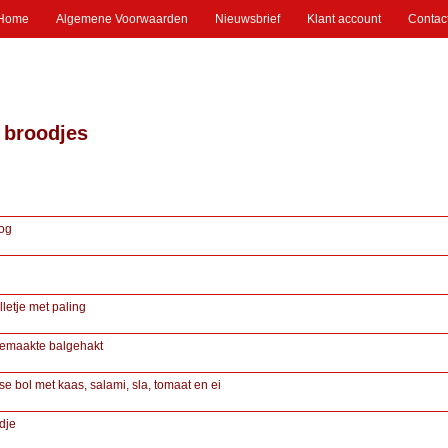
Home
Algemene Voorwaarden
Nieuwsbrief
Klant account
Contac
 broodjes
og
olletje met paling
fgemaakte balgehakt
se bol met kaas, salami, sla, tomaat en ei
dje